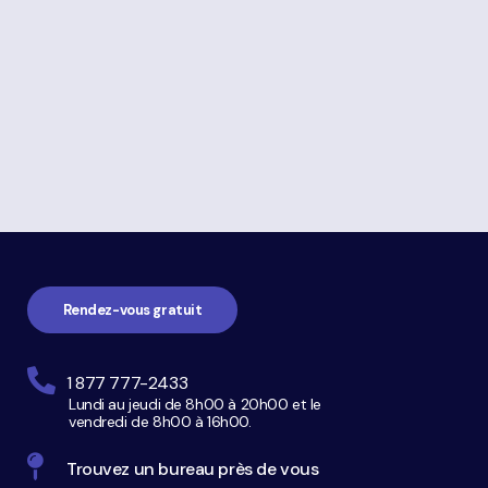
à
propos
de
La
Navigation
faillite
pied
de
page
Rendez-vous gratuit
1 877 777-2433
Lundi au jeudi de 8h00 à 20h00 et le
vendredi de 8h00 à 16h00.
Trouvez un bureau près de vous