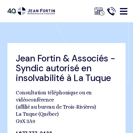
Jean
Fortin
Jean Fortin & Associés -
Fil
Trustpilot
Accueil
Trouvez un bureau
La Tuque
Syndic autorisé en
d'ariane
insolvabilité à La Tuque
Consultation téléphonique ou en
vidéoconférence
(affilié au bureau de Trois-Rivières)
La Tuque (Québec)
G9X 3A9