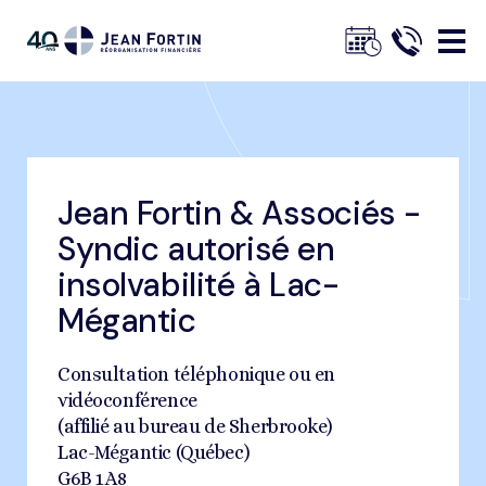
Jean
Fortin
Jean Fortin & Associés -
Fil
Trustpilot
Accueil
Trouvez un bureau
Lac-Mégantic
Syndic autorisé en
d'ariane
insolvabilité à Lac-
Mégantic
Consultation téléphonique ou en
vidéoconférence
(affilié au bureau de Sherbrooke)
Lac-Mégantic (Québec)
G6B 1A8