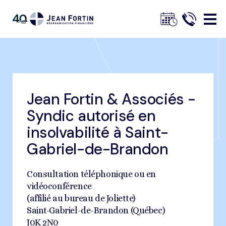
Jean
Fortin
Jean Fortin & Associés -
Fil
Accueil
Trouvez un bureau
Saint-Gabriel-de-Brandon
Syndic autorisé en
d'ariane
Trustpilot
insolvabilité à Saint-
Gabriel-de-Brandon
Consultation téléphonique ou en
vidéoconférence
(affilié au bureau de Joliette)
Saint-Gabriel-de-Brandon (Québec)
J0K 2N0