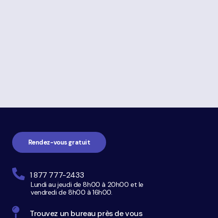
à
propos
de
La
Navigation
faillite
pied
de
page
Rendez-vous gratuit
1 877 777-2433
Lundi au jeudi de 8h00 à 20h00 et le
vendredi de 8h00 à 16h00.
Trouvez un bureau près de vous