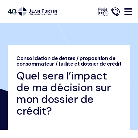
Jean
Fortin
Consolidation de dettes / proposition de
Fil
Accueil
Nos conseils
Dossier de crédit
consommateur / faillite et dossier de crédit
d'ariane
Quel sera l’impact de ma décision sur mon dossier de crédit?
Quel sera l’impact
Trustpilot
de ma décision sur
mon dossier de
crédit?