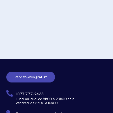
à
propos
de
La
proposition
de
consommateur
Navigation
pied
de
page
Rendez-vous gratuit
1 877 777-2433
Lundi au jeudi de 8h00 à 20h00 et le
vendredi de 8h00 à 16h00.