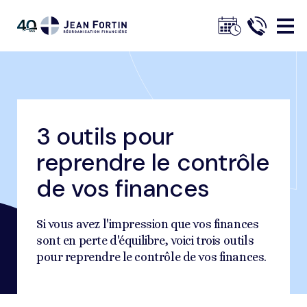
Jean
Fortin
3 outils pour
Fil
Accueil
Nos conseils
Conseils de gestion financière
d'ariane
3 outils pour reprendre le contrôle de vos finances
reprendre le contrôle
Trustpilot
de vos finances
Si vous avez l'impression que vos finances
sont en perte d'équilibre, voici trois outils
pour reprendre le contrôle de vos finances.