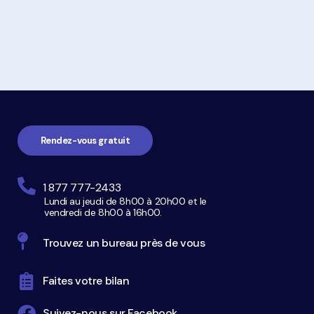
de
dettes
Navigation
pied
de
page
Rendez-vous gratuit
1 877 777-2433
Lundi au jeudi de 8h00 à 20h00 et le
vendredi de 8h00 à 16h00.
Trouvez un bureau près de vous
Faites votre bilan
Suivez-nous sur Facebook