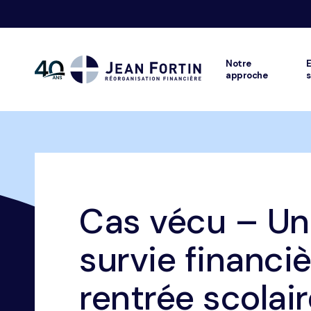
Notre
E
approche
s
Jean
Fortin
Fil
Accueil
Nos conseils
Conseils de gestion financière
Cas vécu – Un
d'ariane
survie financiè
rentrée scolai