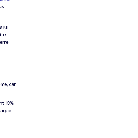
us
 lui
tre
erre
ême, car
nt 10%
haque