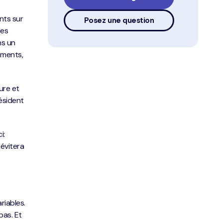
nts sur
Posez une question
les
ns un
ements,
ure et
résident
i:
 évitera
riables.
pas. Et