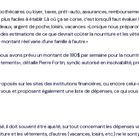
othécaires ou loyer, taxes, prêt-auto, assurances, rembourseme
lus faciles à établir. Là où ça se corse, c’est lorsqu’il faut évaluer 
deaux, argent de poche, loisirs, vacances. «Lorsque nous préparo
des estimations de ce que devrait coûter la nourriture et les vêt
e montant réel varie d’une famille à l’autre.»
 nous avons prévu un montant de 180$ par semaine pour la nourrit
ents», détaille Pierre Fortin, syndic autorisé en insolvabilité, p
 proposés sur les sites des institutions financières, ou encore celui-c
ur vous et proposent également une liste de dépenses, ce qui vous
é, il doit souvent être ajusté, surtout concernant les dépenses va
ture et les vêtements, d’autres (vacances, loisirs, etc.) ne le sont 