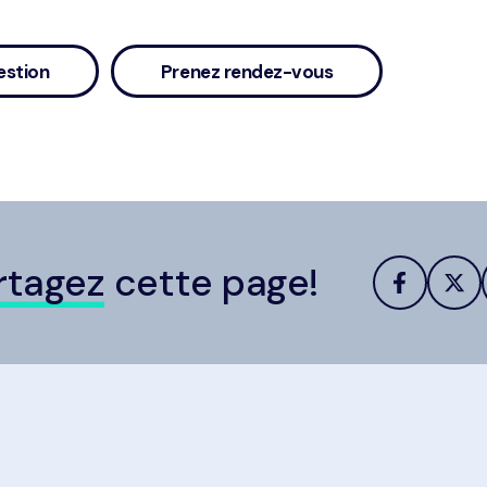
estion
Prenez rendez-vous
rtagez
cette page!