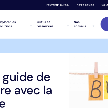
Trouvez un bureau
Notre équipe
Solu
xplorer
les
Outils et
Nos
olutions
ressources
conseils
Tr
Cas vécu – Un guide de survie financière avec la rentrée scolaire
 guide de
re avec la
re