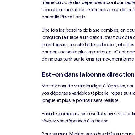
même du côté des dépenses incontournables, il
repousser l’achat de vêtements pour elle-même 
conseille Pierre Fortin.
Une fois les besoins de base comblés, on peu
lorsqu’on fait face à un déficit, c’est du côté 
le restaurant, le café latte au boulot, etc. Il
couper une seule plus importante. «C’est com
de ne pas tenir sur le long terme», mentionne P
Est-on dans la bonne direction
Mettez ensuite votre budget à l’épreuve, car la
vos dépenses variables (épicerie, repas au tra
longue et plus le portrait sera réaliste.
Ensuite, comparez les résultats avec vos esti
révisez vos dépenses à la baisse.
Pour sa part, Myriam aura des défis au cours