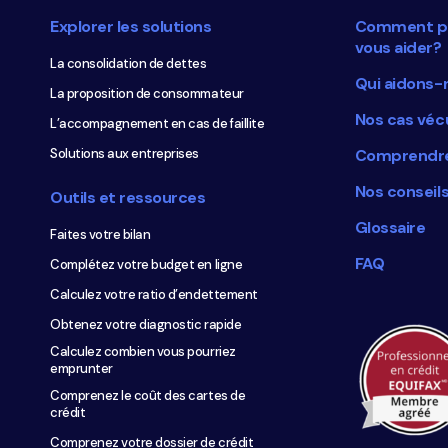
votre
de
Explorer les solutions
Comment p
budget
page
vous aider?
personnel
La consolidation de dettes
Qui aidons-
La proposition de consommateur
Nos cas véc
L’accompagnement en cas de faillite
Solutions aux entreprises
Comprendre
Nos conseil
Outils et ressources
Glossaire
Faites votre bilan
FAQ
Complétez votre budget en ligne
Calculez votre ratio d’endettement
Obtenez votre diagnostic rapide
Calculez combien vous pourriez
emprunter
Comprenez le coût des cartes de
crédit
Comprenez votre dossier de crédit