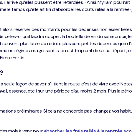
 arrive qu’elles puissent être retardées. «Ainsi, Myriam pourrait
le temps qu’elle ait fini d’absorber les coûts reliés à la rentrée»
t alors réserver des montants pour les dépenses non essentielles
de celles-ci qu’il faudra couper: la bouteille de vin du samedi soir, l
 est souvent plus facile de réduire plusieurs petites dépenses que d’
me un régime amaigrissant: si on est trop ambitieux au départ, o
ierre Fortin.
?
 seule façon de savoir s’il tient la route, c’est de vivre avec! Not
vail, essence, etc.) sur une période d’au moins 2 mois. Plus la péri
mations préliminaires. Si cela ne concorde pas, changez vos habit
 des mois à venir pour
absorber les frais reliés à la rentrée sco