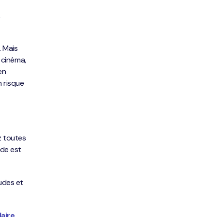
,
. Mais
e cinéma,
en
n risque
ez toutes
ode est
udes et
laire
.