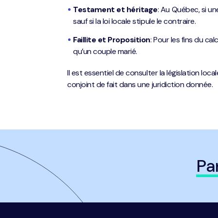
Testament et héritage
: Au Québec, si u
sauf si la loi locale stipule le contraire.
Faillite et Proposition
: Pour les fins du c
qu’un couple marié.
Il est essentiel de consulter la législation l
conjoint de fait dans une juridiction donnée.
Pa
Navigation
pied