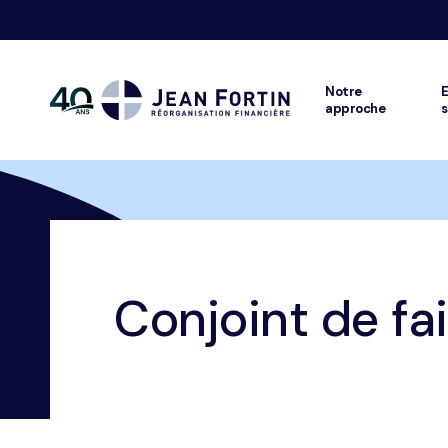
Notre
E
approche
s
Jean
Fortin
Fil
Trustpilot
Accueil
Glossaire
Conjoint de fait
Conjoint de fai
d'ariane