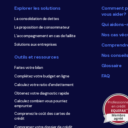
de
Explorer les solutions
Comment p
page
vous aider?
La consolidation de dettes
Qui aidons-
La proposition de consommateur
Nos cas véc
L’accompagnement en cas de faillite
Solutions aux entreprises
Comprendre
Nos conseil
Outils et ressources
Glossaire
Faites votre bilan
FAQ
Complétez votre budget en ligne
Calculez votre ratio d’endettement
Obtenez votre diagnostic rapide
Calculez combien vous pourriez
emprunter
Comprenez le coût des cartes de
crédit
Comprenez votre dossier de crédit