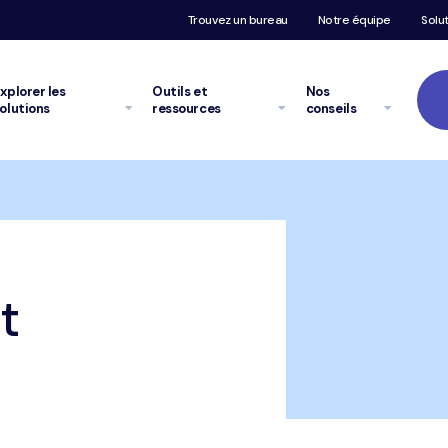
Trouvez un bureau
Notre équipe
Solu
xplorer
les
Outils et
Nos
olutions
ressources
conseils
t