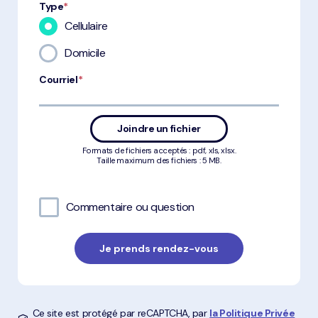
Type
*
Cellulaire
Domicile
Courriel
*
Joindre un fichier
Formats de fichiers acceptés : pdf, xls, xlsx.
Taille maximum des fichiers : 5 MB.
Commentaire ou question
Ce site est protégé par reCAPTCHA, par
la Politique Privée