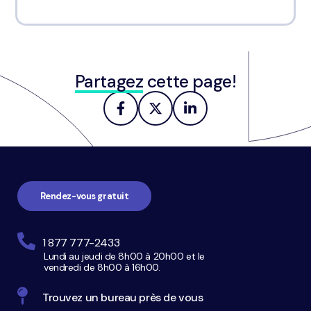
Partagez
cette page!
Navigation
pied
de
page
Rendez-vous gratuit
1 877 777-2433
Lundi au jeudi de 8h00 à 20h00 et le
vendredi de 8h00 à 16h00.
Trouvez un bureau près de vous