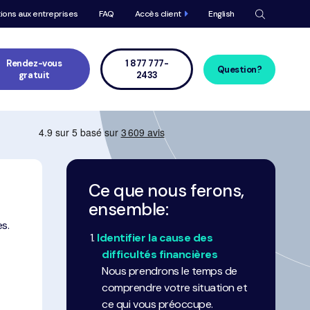
Méta
tions aux entreprises
FAQ
Accès client
English
navigat
Navigat
princip
Rendez-vous
1 877 777-
Question?
gratuit
2433
Ce que nous ferons,
ensemble:
s.
Identifier la cause des
difficultés financières
Nous prendrons le temps de
comprendre votre situation et
ce qui vous préoccupe.