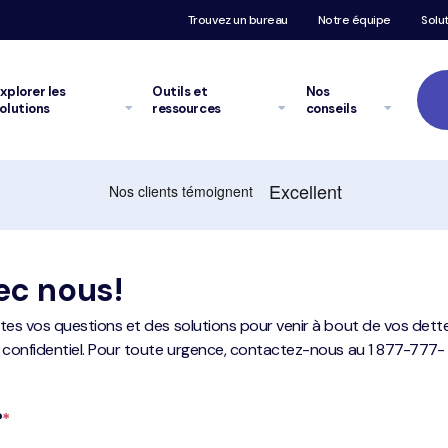
Trouvez un bureau
Notre équipe
Solu
xplorer
les
Outils et
Nos
olutions
ressources
conseils
ec nous!
tes vos questions et des solutions pour venir à bout de vos dette
t confidentiel. Pour toute urgence, contactez-nous au
1 877-777-
?
*