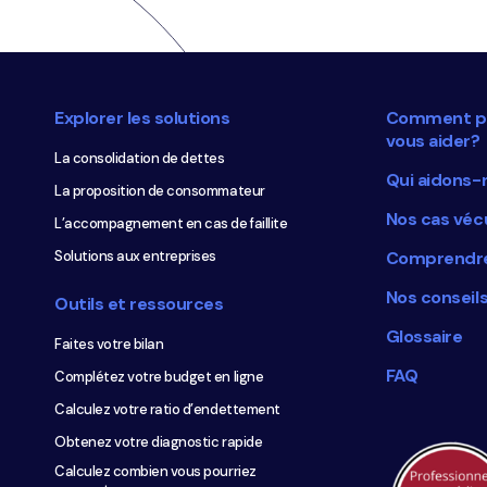
Navigation
pied
de
Explorer les solutions
Comment p
page
vous aider?
La consolidation de dettes
Qui aidons-
La proposition de consommateur
Nos cas véc
L’accompagnement en cas de faillite
Solutions aux entreprises
Comprendre
Nos conseil
Outils et ressources
Glossaire
Faites votre bilan
FAQ
Complétez votre budget en ligne
Calculez votre ratio d’endettement
Obtenez votre diagnostic rapide
Calculez combien vous pourriez