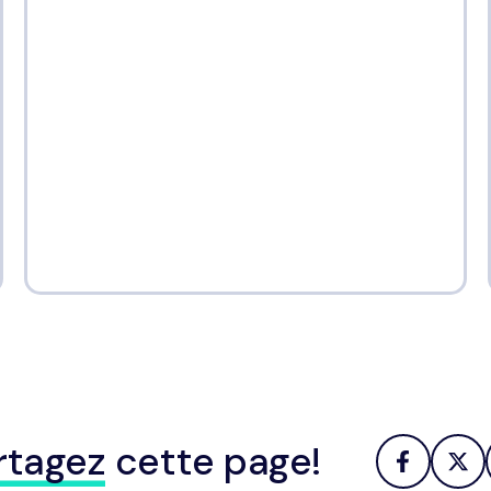
rtagez
cette page!