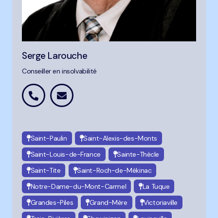
Serge Larouche
Conseiller en insolvabilité
Saint-Paulin
Saint-Alexis-des-Monts
Saint-Louis-de-France
Sainte-Thècle
Saint-Tite
Saint-Roch-de-Mékinac
Notre-Dame-du-Mont-Carmel
La Tuque
Grandes-Piles
Grand-Mère
Victoriaville