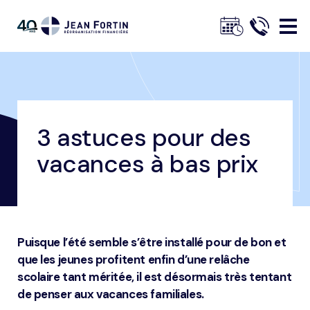
Jean
Fortin
3 astuces pour des
Fil
Accueil
Nos conseils
Conseils de gestion financière
d'ariane
3 astuces pour des vacances à bas prix
vacances à bas prix
Trustpilot
Puisque l’été semble s’être installé pour de bon et
que les jeunes profitent enfin d’une relâche
scolaire tant méritée, il est désormais très tentant
de penser aux vacances familiales.