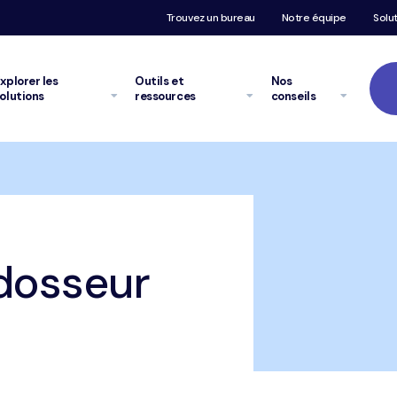
Trouvez un bureau
Notre équipe
Solu
xplorer
les
Outils et
Nos
olutions
ressources
conseils
dosseur