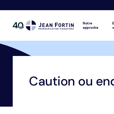
Notre
E
approche
s
Jean
Fortin
Fil
Trustpilot
Accueil
Glossaire
Caution ou endosseur
Caution ou en
d'ariane