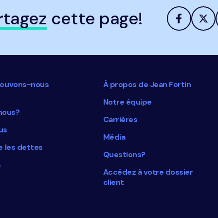
rtagez
cette page!
ouvons-nous
À propos de Jean Fortin
Notre équipe
nous?
Carrières
us
Média
 les dettes
Questions?
s
Accédez à votre dossier
client