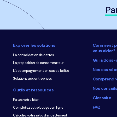
Pa
Navigation
pied
de
Explorer les solutions
Comment p
page
vous aider?
La consolidation de dettes
Qui aidons-
La proposition de consommateur
Nos cas véc
L’accompagnement en cas de faillite
Solutions aux entreprises
Comprendre
Nos conseil
Outils et ressources
Glossaire
Faites votre bilan
FAQ
Complétez votre budget en ligne
Calculez votre ratio d’endettement