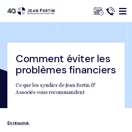
Jean
Fortin
Comment éviter les
Fil
Accueil
Nos conseils
Conseils de gestion financière
d'ariane
Comment éviter les problèmes financiers
problèmes financiers
Trustpilot
Ce que les syndics de Jean Fortin &
Associés vous recommandent
En résumé: