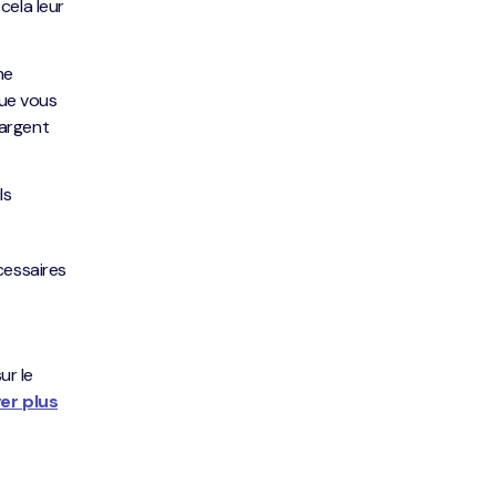
cela leur
ne
que vous
’argent
ls
cessaires
ur le
er plus