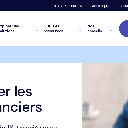
Trouvez un bureau
Notre équipe
Solu
xplorer
les
Outils et
Nos
olutions
ressources
conseils
Trustpilot
Comment éviter les problèmes financiers
r les
anciers