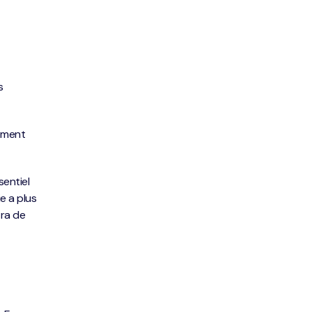
s
iement
sentiel
e a plus
tra de