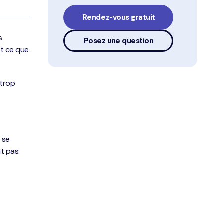
Rendez-vous gratuit
s
Posez une question
et ce que
 trop
 se
t pas: