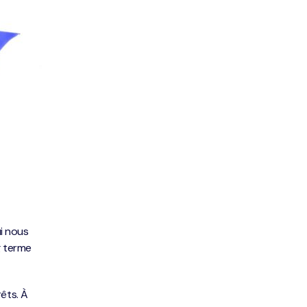
i nous
g terme
êts. À