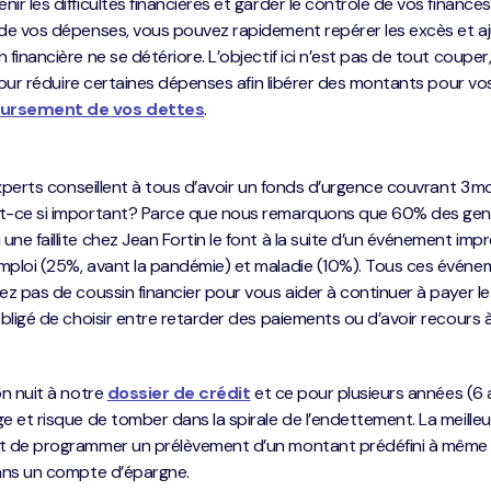
ir les difficultés financières et garder le contrôle de vos finances
 de vos dépenses, vous pouvez rapidement repérer les excès et a
financière ne se détériore. L’objectif ici n’est pas de tout couper
 pour réduire certaines dépenses afin libérer des montants pour vo
ursement de vos dettes
.
experts conseillent à tous d’avoir un fonds d’urgence couvrant 3 m
st-ce si important? Parce que nous remarquons que 60% des gen
ne faillite chez Jean Fortin le font à la suite d’un événement impr
emploi (25%, avant la pandémie) et maladie (10%). Tous ces évén
ez pas de coussin financier pour vous aider à continuer à payer le 
obligé de choisir entre retarder des paiements ou d’avoir recours 
n nuit à notre
dossier de crédit
et ce pour plusieurs années (6 a
e et risque de tomber dans la spirale de l’endettement. La meille
st de programmer un prélèvement d’un montant prédéfini à même 
dans un compte d’épargne.