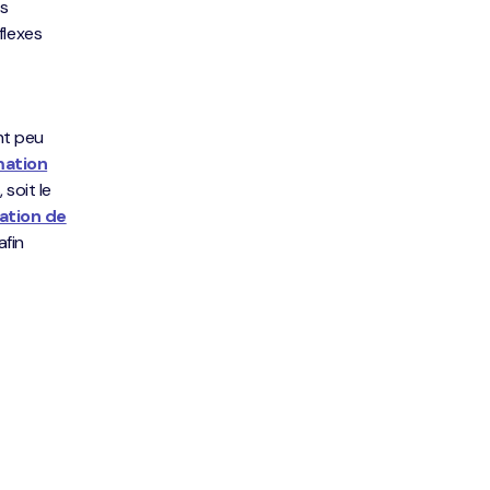
ts
flexes
nt peu
mation
 soit le
ation de
afin