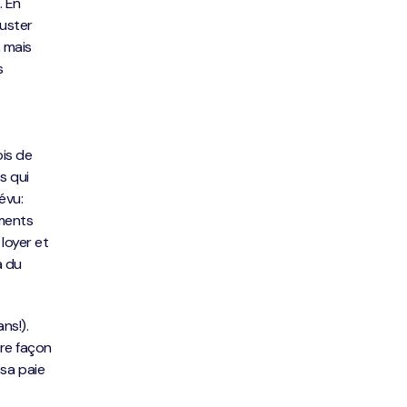
. En
juster
, mais
s
ois de
s qui
évu:
ements
loyer et
à du
ns!).
ure façon
sa paie