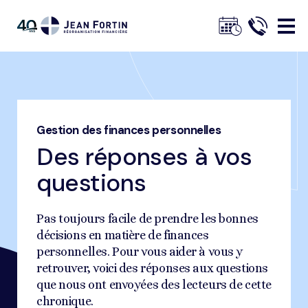
Jean
Fortin
Gestion des finances personnelles
Fil
Accueil
Nos conseils
Conseils de gestion financière
d'ariane
Des réponses à vos
Des réponses à vos questions
Trustpilot
questions
Pas toujours facile de prendre les bonnes
décisions en matière de finances
personnelles. Pour vous aider à vous y
retrouver, voici des réponses aux questions
que nous ont envoyées des lecteurs de cette
chronique.