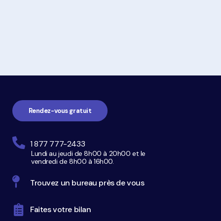
faillite
Navigation
pied
de
page
Rendez-vous gratuit
1 877 777-2433
Lundi au jeudi de 8h00 à 20h00 et le
vendredi de 8h00 à 16h00.
Trouvez un bureau près de vous
Faites votre bilan