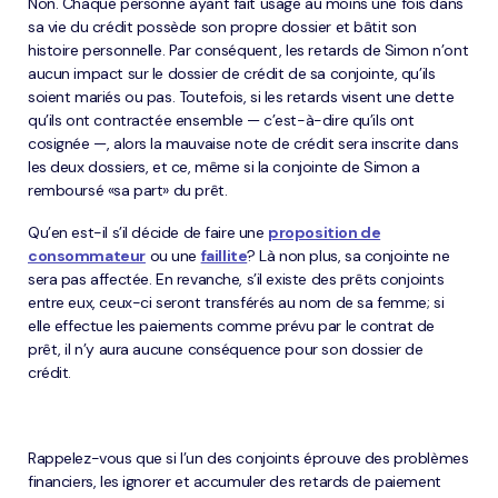
Non. Chaque personne ayant fait usage au moins une fois dans
sa vie du crédit possède son propre dossier et bâtit son
histoire personnelle. Par conséquent, les retards de Simon n’ont
aucun impact sur le dossier de crédit de sa conjointe, qu’ils
soient mariés ou pas. Toutefois, si les retards visent une dette
qu’ils ont contractée ensemble — c’est-à-dire qu’ils ont
cosignée —, alors la mauvaise note de crédit sera inscrite dans
les deux dossiers, et ce, même si la conjointe de Simon a
remboursé «sa part» du prêt.
Qu’en est-il s’il décide de faire une
proposition de
consommateur
ou une
faillite
? Là non plus, sa conjointe ne
sera pas affectée. En revanche, s’il existe des prêts conjoints
entre eux, ceux-ci seront transférés au nom de sa femme; si
elle effectue les paiements comme prévu par le contrat de
prêt, il n’y aura aucune conséquence pour son dossier de
crédit.
Rappelez-vous que si l’un des conjoints éprouve des problèmes
financiers, les ignorer et accumuler des retards de paiement