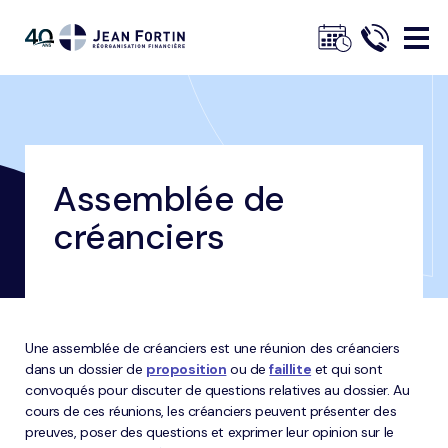
Jean
Fortin
Assemblée de
Fil
Trustpilot
Accueil
Glossaire
Assemblée de créanciers
créanciers
d'ariane
Une assemblée de créanciers est une réunion des créanciers
dans un dossier de
proposition
ou de
faillite
et qui sont
convoqués pour discuter de questions relatives au dossier. Au
cours de ces réunions, les créanciers peuvent présenter des
preuves, poser des questions et exprimer leur opinion sur le